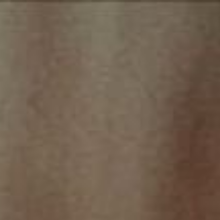
ÀNCAR STUDIO
B
o
n
j
o
u
r